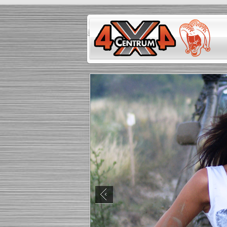
Eventy
Školenia
Darčekové kupóny
Gal