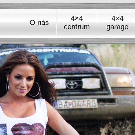
éria
4×4
4×4
O nás
centrum
garage