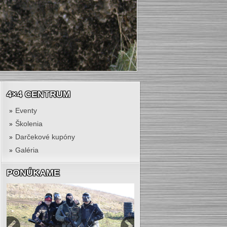
4×4 CENTRUM
Eventy
Školenia
Darčekové kupóny
Galéria
PONÚKAME