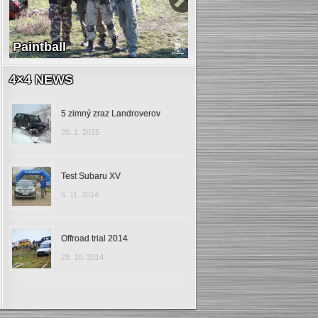
Paintball
4×4 NEWS
5 zimný zraz Landroverov
20. 1. 2015
Test Subaru XV
6. 11. 2014
Offroad trial 2014
29. 10. 2014