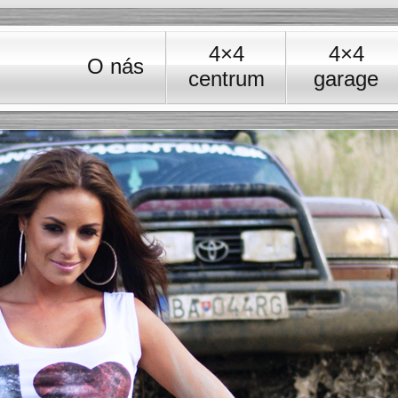
éria
4×4
4×4
O nás
centrum
garage