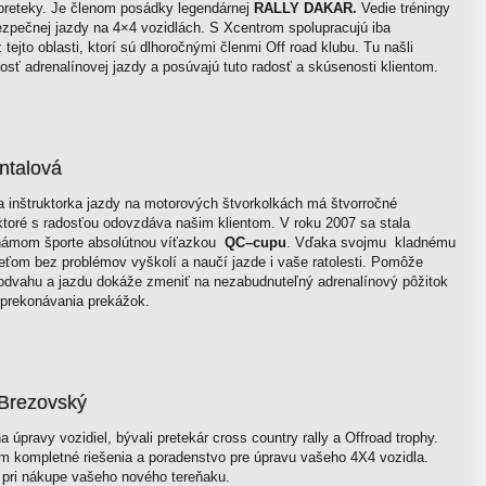
 preteky. Je členom posádky legendárnej
RALLY DAKAR.
Vedie tréningy
ezpečnej jazdy na 4×4 vozidlách. S Xcentrom spolupracujú iba
z tejto oblasti, ktorí sú dlhoročnými členmi Off road klubu. Tu našli
osť adrenalínovej jazdy a posúvajú tuto radosť a skúsenosti klientom.
ntalová
a inštruktorka jazdy na motorových štvorkolkách má štvorročné
ktoré s radosťou odovzdáva našim klientom. V roku 2007 sa stala
námom športe absolútnou víťazkou
QC–cupu
. Vďaka svojmu kladnému
ťom bez problémov vyškolí a naučí jazde i vaše ratolesti. Pomôže
odvahu a jazdu dokáže zmeniť na nezabudnuteľný adrenalínový pôžitok
a prekonávania prekážok.
 Brezovský
a úpravy vozidiel, bývali pretekár cross country rally a Offroad trophy.
 kompletné riešenia a poradenstvo pre úpravu vašeho 4X4 vozidla.
 pri nákupe vašeho nového tereňaku.