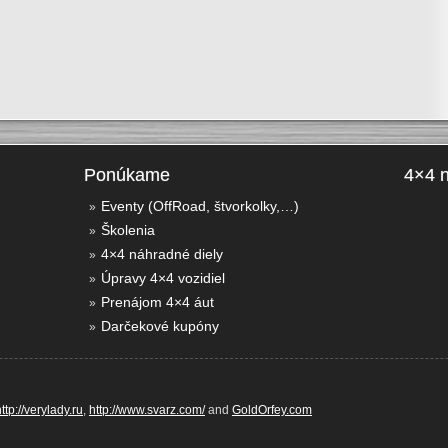
Ponúkame
4×4 
Eventy (OffRoad, štvorkolky,…)
Školenia
4×4 náhradné diely
Úpravy 4×4 vozidiel
Prenájom 4×4 áut
Darčekové kupóny
ttp://verylady.ru
,
http://www.svarz.com/
and
GoldOrfey.com