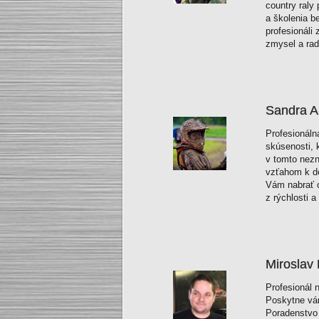
country raly
a školenia b
profesionáli 
zmysel a rad
Sandra A
Profesionáln
skúsenosti, 
v tomto nez
vzťahom k de
Vám nabrať 
z rýchlosti 
Miroslav
Profesionál n
Poskytne vám
Poradenstvo