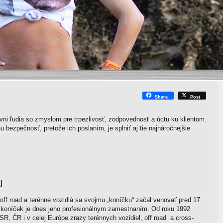
Share
Post
vni ľudia so zmyslom pre trpezlivosť, zodpovednosť a úctu ku klientom.
ezpečnosť, pretože ich poslaním, je splniť aj tie najnáročnejšie
l
off road a terénne vozidlá sa svojmu „koníčku“ začal venovať pred 17.
 koníček je dnes jeho profesionálnym zamestnaním. Od roku 1992
 SR, ČR i v celej Európe zrazy terénnych vozidiel, off road a cross-