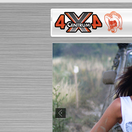
Eventy
Školenia
Darčekové kupóny
Gal