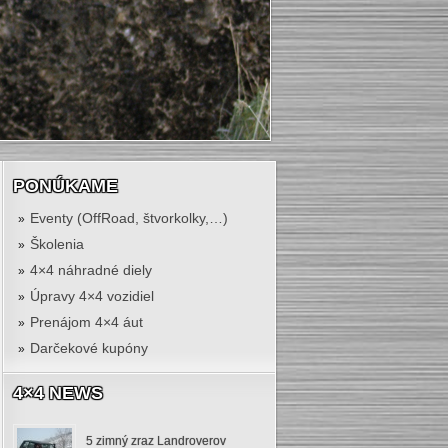
PONÚKAME
Eventy (OffRoad, štvorkolky,…)
Školenia
4×4 náhradné diely
Úpravy 4×4 vozidiel
Prenájom 4×4 áut
Darčekové kupóny
4×4 NEWS
5 zimný zraz Landroverov